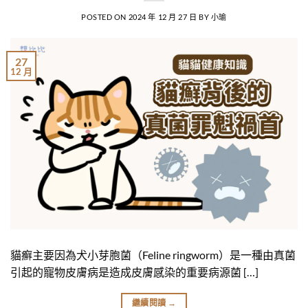
POSTED ON
2024 年 12 月 27 日
BY
小瑜
27
12 月
貓癬主要因為犬小芽胞菌（Feline ringworm）是一種由真菌
引起的寵物皮膚病是造成皮膚感染的重要病源菌 […]
繼續閱讀
→