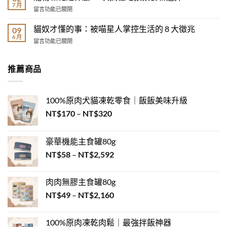
掉
7 月
飼
姿
在
留言功能已關閉
毛
主？
圖
〈寵
的
3
鑑：
物
貓奴才懂的事：被喵星人掌控生活的 8 大徵兆
貓
09
分
睡
凍
6 月
品
鐘
在
姿
留言功能已關閉
乾
種
測
〈貓
其
是
Top5
出
奴
實
什
｜
你
才
在
推薦商品
麼?
貓
的
懂
說
一
毛
毛
的
心
次
過
孩
事：
裡
搞
敏
100%原肉犬貓凍乾零食｜飯飯美味升級
性
被
話！〉
懂
救
格
喵
中
價
NT$
170
–
NT$
320
毛
星〉
配
星
孩
格
中
對！》〉
人
飲
範
中
掌
食
豪華機能主食罐80g
圍：
控
新
價
生
NT$
58
–
NT$
2,592
NT$170
選
活
格
擇〉
到
的
中
範
NT$320
8
肉肉無膠主食罐80g
圍：
大
價
NT$
49
–
NT$
2,160
NT$58
徵
格
兆〉
到
中
範
NT$2,592
100%原肉凍乾肉鬆｜最強拌飯神器
圍：