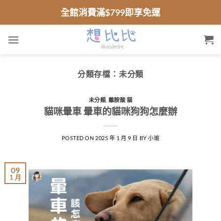
跳
全館消費滿$799即享免運
到
內
容
分類存檔：
未分類
未分類
,
離胺酸 貓
貓咪暈車 暈車的貓咪狗狗怎麼辦
POSTED ON
2025 年 1 月 9 日
BY
小瑜
09
1 月