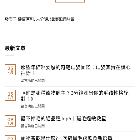
發表于
健康百科
,
未分類
,
知識家貓咪篇
最新文章
那些年貓咪耍廢的奇葩睡姿圖鑑：睡姿其實在說心
25
7 月
裡話！
在
留言功能已關閉
〈那
些
《你是哪種寵物飼主？3分鐘測出你的毛孩性格配
15
年
7 月
對！》
貓
在
留言功能已關閉
咪
〈《你
耍
是
廢
最不掉毛的貓品種Top5｜貓毛過敏救星
09
哪
的
7 月
在
留言功能已關閉
種
奇
〈最
寵
葩
不
寵物凍乾是什麼?一次搞懂毛孩飲食新選擇
物
02
睡