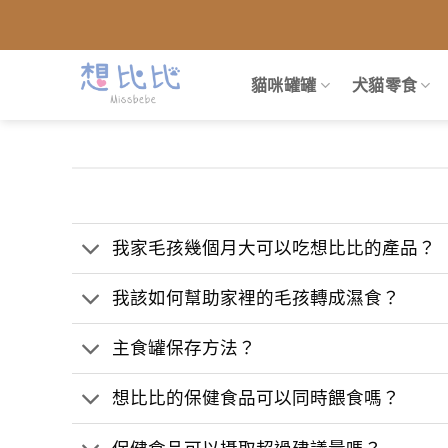
跳
到
內
貓咪罐罐
犬貓零食
容
我家毛孩幾個月大可以吃想比比的產品？
我該如何幫助家裡的毛孩轉成濕食？
主食罐保存方法？
想比比的保健食品可以同時餵食嗎？