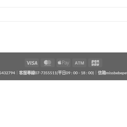
Visa
MasterCard
Apple
Atm
JCB
Pay
432794
｜
客服專線07-7355511(平日09 : 00 - 18 : 00)
｜
信箱
missbebepe