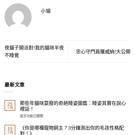
小瑜
夜貓子開派對!我的貓咪半夜
忠心守門員羅威納!大公開
不睡覺
最新文章
那些年貓咪耍廢的奇葩睡姿圖鑑：睡姿其實在說心
25
7 月
裡話！
在
留言功能已關閉
〈那
些
《你是哪種寵物飼主？3分鐘測出你的毛孩性格配
15
年
7 月
對！》