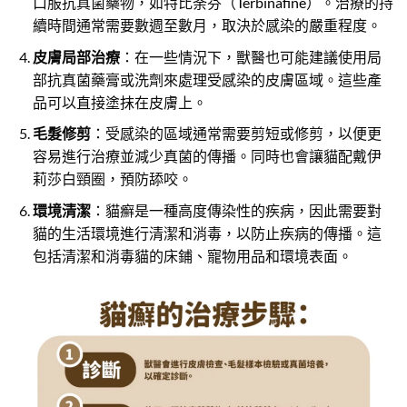
口服抗真菌藥物，如特比荼芬（
Terbinafine
）。治療的持
續時間通常需要數週至數月，取決於感染的嚴重程度。
皮膚局部治療
：在一些情況下，獸醫也可能建議使用局
部抗真菌藥膏或洗劑來處理受感染的皮膚區域。這些產
品可以直接塗抹在皮膚上。
毛髮修剪
：受感染的區域通常需要剪短或修剪，以便更
容易進行治療並減少真菌的傳播。同時也會讓貓配戴伊
莉莎白頸圈，預防舔咬。
環境清潔
：貓癬是一種高度傳染性的疾病，因此需要對
貓的生活環境進行清潔和消毒，以防止疾病的傳播。這
包括清潔和消毒貓的床鋪、寵物用品和環境表面。