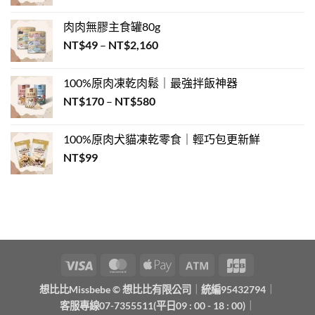
格
擇〉
到
的
中
範
NT$320
8
肉肉無膠主食罐80g
圍：
大
價
NT$
49
–
NT$
2,160
NT$58
徵
格
兆〉
到
中
範
NT$2,592
100%原肉凍乾肉鬆｜最強拌飯神器
圍：
價
NT$
170
–
NT$
580
NT$49
格
到
範
NT$2,160
100%原肉犬貓凍乾零食｜輕巧包更新鮮
圍：
NT$
99
NT$170
到
NT$580
Visa
MasterCard
Apple
Atm
JCB
Pay
想比比Missbebe © 想比比有限公司
｜
統編95432794
｜
客服專線07-7355511(平日09 : 00 - 18 : 00)
｜