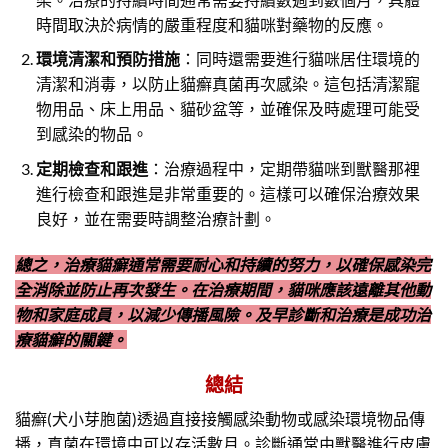
時間取決於病情的嚴重程度和貓咪對藥物的反應。
環境清潔和預防措施
：同時還需要進行貓咪居住環境的
清潔和消毒，以防止貓癬真菌再次感染。這包括清潔寵
物用品、床上用品、貓砂盆等，並確保及時處理可能受
到感染的物品。
定期檢查和跟進
：治療過程中，定期帶貓咪到獸醫那裡
進行檢查和跟進是非常重要的。這樣可以確保治療效果
良好，並在需要時調整治療計劃。
總之，治療貓癬通常需要耐心和持續的努力，以確保感染完
全消除並防止再次發生。在治療期間，貓咪應該遠離其他動
物和家庭成員，以減少傳播風險。及早診斷和治療是成功治
療貓癬的關鍵。
總結
貓癬(犬小芽胞菌)透過直接接觸感染動物或感染環境物品傳
播，真菌在環境中可以存活數月。診斷通常由獸醫進行皮膚