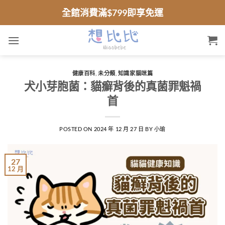
跳
全館消費滿$799即享免運
到
內
容
健康百科
,
未分類
,
知識家貓咪篇
犬小芽胞菌：貓癬背後的真菌罪魁禍
首
POSTED ON
2024 年 12 月 27 日
BY
小瑜
27
12 月