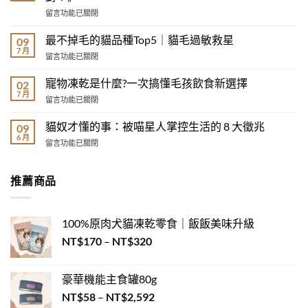
貓
在
留言功能已關閉
咪
〈《你
耍
是
廢
最不掉毛的貓品種Top5｜貓毛過敏救星
09
哪
的
7 月
在
留言功能已關閉
種
奇
〈最
寵
葩
不
寵物凍乾是什麼?一次搞懂毛孩飲食新選擇
物
02
睡
掉
7 月
飼
姿
在
留言功能已關閉
毛
主？
圖
〈寵
的
3
鑑：
物
貓奴才懂的事：被喵星人掌控生活的 8 大徵兆
貓
09
分
睡
凍
6 月
品
鐘
在
姿
留言功能已關閉
乾
種
測
〈貓
其
是
Top5
出
奴
實
什
｜
你
才
在
推薦商品
麼?
貓
的
懂
說
一
毛
毛
的
心
次
過
孩
事：
裡
搞
敏
100%原肉犬貓凍乾零食｜飯飯美味升級
性
被
話！〉
懂
救
格
喵
中
價
NT$
170
–
NT$
320
毛
星〉
配
星
孩
格
中
對！》〉
人
飲
範
中
掌
食
豪華機能主食罐80g
圍：
控
新
價
生
NT$
58
–
NT$
2,592
NT$170
選
活