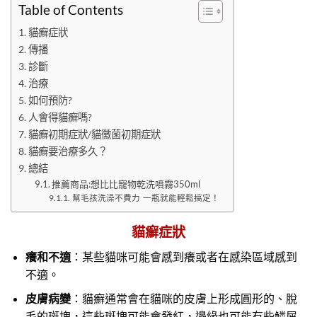
Table of Contents
貓癬症狀
傳播
診斷
治療
如何預防?
人會得貓癬嗎?
貓癬初期症狀/貓黴菌初期症狀
貓癬要治療多久？
總結
推薦商品:想比比寵物乾洗噴霧350ml
幫毛孩洗澡不費力 一瓶就能輕鬆搞定！
貓癬症狀
癢和不適
：某些貓咪可能會感到癢或者在感染區域感到
不適。
皮膚病變
：貓癬通常會在貓咪的皮膚上形成圓形的、脫
毛的斑塊，這些斑塊可能會發紅，邊緣也可能有些鱗屑