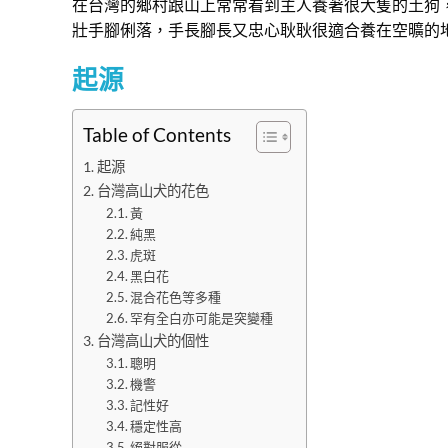
在台灣的鄉村跟山上常常看到主人養著很大隻的土狗
壯手腳俐落，手長腳長又忠心耿耿很適合養在空曠的地
起源
Table of Contents
起源
台灣高山犬的花色
黃
純黑
虎斑
黑白花
混合花色等多種
罕有全白亦可能是突變種
台灣高山犬的個性
聰明
機警
記性好
穩定性高
絕對服從