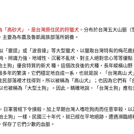
為「高砂犬」，是台灣原住民的狩獵犬。
分布於台灣五大山脈（
，主要為布農及魯凱兩族部落所飼養。
類似「靈提」或「波音達」等大型獵犬，以獵取台灣特有的梅花鹿
力夠、辨識力強、地域性、沉著不亂吠、對主人絕對忠心等等優點
始土狗」優良特質的新犬 種。這個改良後的犬種，長年縱橫山野
過多年的繁演，它們穩定地自成一系，也就是說，「台灣高山 犬
住民部落裡才找得到，所以被稱為「高山犬」；也因為它們有「
所以也被稱為「大型土狗」。因此，精確地說，「台灣土狗」應包
種，日軍曾經下令撲殺，加上早期台灣人嗜吃狗肉而任意宰殺，以
原始土狗」一樣，民國三十年代，就已經在平地絕跡，遭遇瀕臨絕
，保存了它們少數的血脈。