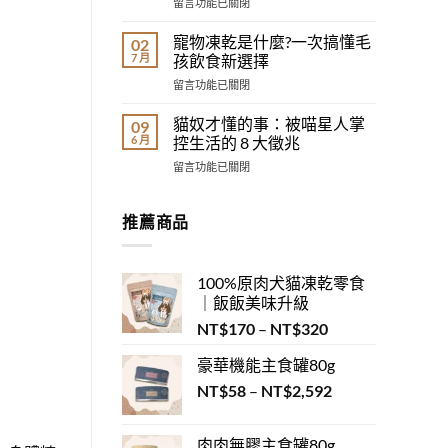
在
留言功能已關閉
寵
葩
〈最
物
睡
不
飼
寵物凍乾是什麼?一次搞懂毛
02
姿
掉
主？
7 月
孩飲食新選擇
圖
毛
3
鑑：
在
留言功能已關閉
的
分
睡
〈寵
貓
鐘
姿
物
品
貓奴才懂的事：被喵星人掌
09
測
其
凍
種
6 月
控生活的 8 大徵兆
出
實
乾
Top5
你
在
在
留言功能已關閉
是
｜
的
說
〈貓
什
貓
毛
心
奴
麼?
毛
孩
裡
才
推薦商品
一
過
性
話！〉
懂
次
敏
格
中
的
搞
救
配
事：
懂
星〉
對！》〉
100%原肉犬貓凍乾零食
被
毛
中
中
｜飯飯美味升級
喵
孩
星
飲
價
NT$
170
–
NT$
320
人
食
格
掌
新
豪華機能主食罐80g
範
控
選
生
價
NT$
58
–
NT$
2,592
圍：
擇〉
活
中
格
NT$170
的
範
到
8
肉肉無膠主食罐80g