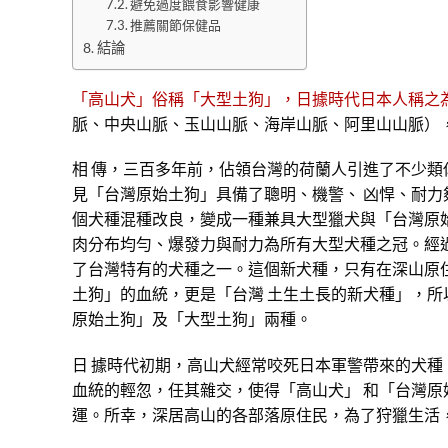
避免過度餵食影響健康
推薦關節保健品
結論
「高山犬」俗稱「大型土狗」，日據時代日本人稱之
脈、中央山脈、玉山山脈、海岸山脈、阿里山山脈）
相 傳，三百多年前，佔領台灣的荷蘭人引進了不少
見「台灣原始土狗」具備了聰明、機警、 凶悍、耐
個犬種混種改良，變成一種兼具大型獵犬與「台灣原
肉分布均勻、爆發力與耐力為所有大型犬種之冠。經
了台灣特有的犬種之一。這個新犬種，只有在深山原
土狗」的血統，更是「台灣 土生土長的新犬種」，
原始土狗」及「大型土狗」兩種。
日 據時代初期，高山犬經常咬死日本軍警帶來的犬
血統的輕忽，任其雜交，使得「高山犬」 和「台灣
運。所幸，深居高山的各部落原住民，為了狩獵生活