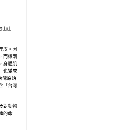
雪山山
鹿皮。因
，而讓兩
，身體肌
」也變成
台灣原始
含「台灣
及對動物
種的命