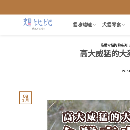
跳
到
內
貓咪罐罐
犬貓零食
容
品種介紹狗狗系列
,
高大威猛的大
POS
08
1 月