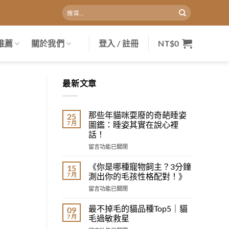
搜
尋
關
鍵
推薦
關於我們
登入 / 註冊
NT$
0
字:
最新文章
那些年貓咪耍廢的奇葩睡姿
25
7 月
圖鑑：睡姿其實在說心裡
話！
在
留言功能已關閉
〈那
些
《你是哪種寵物飼主？3分鐘
15
年
7 月
測出你的毛孩性格配對！》
貓
在
留言功能已關閉
咪
〈《你
耍
是
廢
最不掉毛的貓品種Top5｜貓
09
哪
的
7 月
毛過敏救星
種
奇