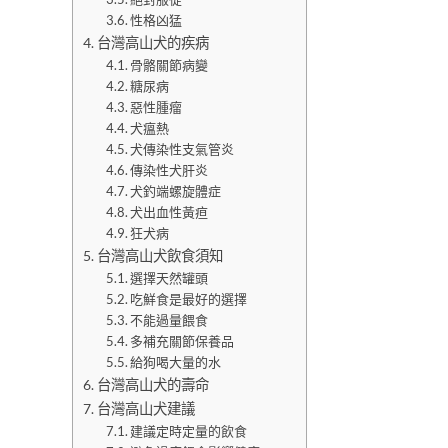
性格凶猛
台灣高山犬的疾病
骨骼關節病變
糖尿病
惡性腫瘤
犬瘟熱
犬傳染性支氣管炎
傳染性犬肝炎
犬釣端螺旋體症
犬出血性黃疸
狂犬病
台灣高山犬飲食須知
選擇天然罐頭
吃鮮食是最好的選擇
不能過量餵食
多補充關節保養品
給狗喝大量的水
台灣高山犬的壽命
台灣高山犬建議
建議定時定量的飲食