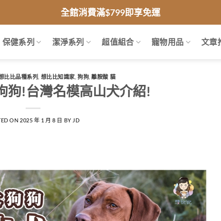
全館消費滿$799即享免運
保健系列
潔淨系列
超值組合
寵物用品
文章
想比比品種系列
,
想比比知識家
,
狗狗
,
離胺酸 貓
狗狗!台灣名模高山犬介紹!
TED ON
2025 年 1 月 8 日
BY
JD