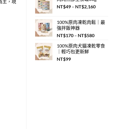
為主，現
圍：
NT$320
大
價
NT$
49
–
NT$
2,160
NT$58
徵
格
兆〉
到
中
範
NT$2,592
100%原肉凍乾肉鬆｜最
圍：
強拌飯神器
NT$49
價
NT$
170
–
NT$
580
到
格
NT$2,160
100%原肉犬貓凍乾零食
範
｜輕巧包更新鮮
圍：
NT$
99
NT$170
到
NT$580