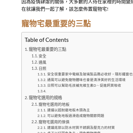
因為疫情肆虐的關係，大多數的人待在家裡的時間變
在就讓我們一起了解，該怎麼佈置寵物宅!
寵物宅最重要的三點
Table of Contents
寵物宅最重要的三點
安全
通風
日照
安全很重要家中電線及玻璃製品務必收好，隱形鐵窗也
通風可以避免寵物體味也會是清淨美好的生活環境
日照可以幫助毛孩補充維生素D、促進鈣質吸收
寵物宅選用的規格
寵物宅選用的地板
建議以超耐磨地板木頭為主
可以避免地板過滑造成寵物關節問題
寵物宅選用的傢俱
建議底部以防水材質不銹鋼及壓克力的材質