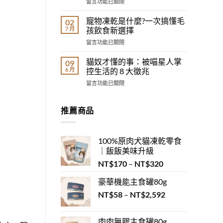
在
留言功能已關閉
寵
葩
〈最
物
睡
不
飼
寵物凍乾是什麼?一次搞懂毛
02
姿
掉
主？
7 月
孩飲食新選擇
圖
毛
3
鑑：
在
留言功能已關閉
的
分
睡
〈寵
貓
鐘
姿
物
品
貓奴才懂的事：被喵星人掌
09
測
其
凍
種
6 月
控生活的 8 大徵兆
出
實
乾
Top5
你
在
在
留言功能已關閉
是
｜
的
說
〈貓
什
貓
毛
心
奴
麼?
毛
孩
裡
才
推薦商品
一
過
性
話！〉
懂
次
敏
格
中
的
搞
救
配
事：
懂
星〉
對！》〉
100%原肉犬貓凍乾零食
被
毛
中
中
｜飯飯美味升級
喵
孩
星
飲
價
NT$
170
–
NT$
320
人
食
格
掌
新
豪華機能主食罐80g
範
控
選
生
價
NT$
58
–
NT$
2,592
圍：
擇〉
活
中
格
NT$170
的
範
到
8
肉肉無膠主食罐80g