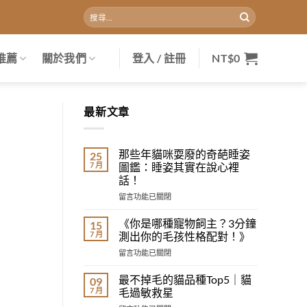
搜
尋
關
鍵
推薦
關於我們
登入 / 註冊
NT$
0
字:
最新文章
那些年貓咪耍廢的奇葩睡姿
25
7 月
圖鑑：睡姿其實在說心裡
話！
在
留言功能已關閉
〈那
些
《你是哪種寵物飼主？3分鐘
15
年
7 月
測出你的毛孩性格配對！》
貓
在
留言功能已關閉
咪
〈《你
耍
是
廢
最不掉毛的貓品種Top5｜貓
09
哪
的
7 月
毛過敏救星
種
奇