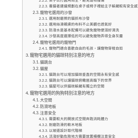
桌子以打圓角為主，避免寵物撞傷
養貓者建議規劃在桌子或椅子裡給主子躲藏較有安全感
寵物宅選用的沙發
選用耐磨擦的貓抓布沙發
選用絲滑親膚的布料不止美觀也透氣好
防潑水是基本配備可以避免寵物便溺好清洗
沙發高度選擇低的可以避免寵物弄得全身灰塵
寵物宅選用的寵物門
寵物門適合喜歡自由的毛孩，讓寵物穿梭自如
寵物宅選用的貓咪特別注意的地方
貓跳台
貓屋
貓跳台可以增加貓咪垂直的空間永有安全感
貓跳台可以讓貓咪俯瞰居高臨下的世界
貓屋可以供貓咪躲藏有獨立的空間
寵物宅選用的狗狗特別注意的地方
大空間
防滑地板
注意安全
需要較大的開放式空間奔跑消耗體力
耐磨防滑的軟木地板
以坡道設計取代階梯
活潑好動危險地方需要放置柵欄注意安全