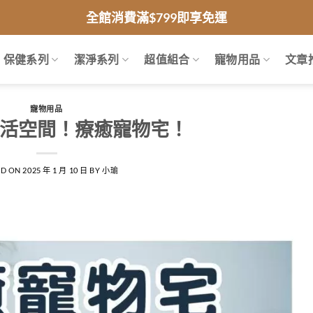
全館消費滿$799即享免運
保健系列
潔淨系列
超值組合
寵物用品
文章
寵物用品
活空間！療癒寵物宅！
ED ON
2025 年 1 月 10 日
BY
小瑜