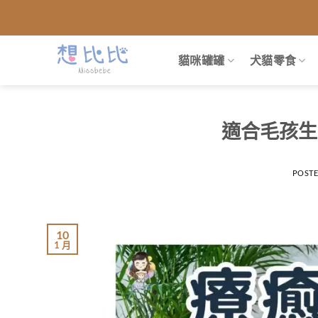
跳
到
內
貓咪罐罐
犬貓零食
容
適合毛孩生
POST
10
1 月