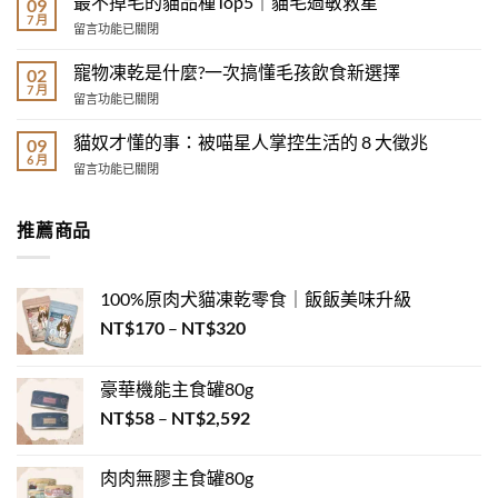
最不掉毛的貓品種Top5｜貓毛過敏救星
09
哪
的
7 月
在
留言功能已關閉
種
奇
〈最
寵
葩
不
寵物凍乾是什麼?一次搞懂毛孩飲食新選擇
物
02
睡
掉
7 月
飼
姿
在
留言功能已關閉
毛
主？
圖
〈寵
的
3
鑑：
物
貓奴才懂的事：被喵星人掌控生活的 8 大徵兆
貓
09
分
睡
凍
6 月
品
鐘
在
姿
留言功能已關閉
乾
種
測
〈貓
其
是
Top5
出
奴
實
什
｜
你
才
在
推薦商品
麼?
貓
的
懂
說
一
毛
毛
的
心
次
過
孩
事：
裡
搞
敏
100%原肉犬貓凍乾零食｜飯飯美味升級
性
被
話！〉
懂
救
格
喵
中
價
NT$
170
–
NT$
320
毛
星〉
配
星
孩
格
中
對！》〉
人
飲
範
中
掌
食
豪華機能主食罐80g
圍：
控
新
價
生
NT$
58
–
NT$
2,592
NT$170
選
活
格
擇〉
到
的
中
範
NT$320
8
肉肉無膠主食罐80g
圍：
大