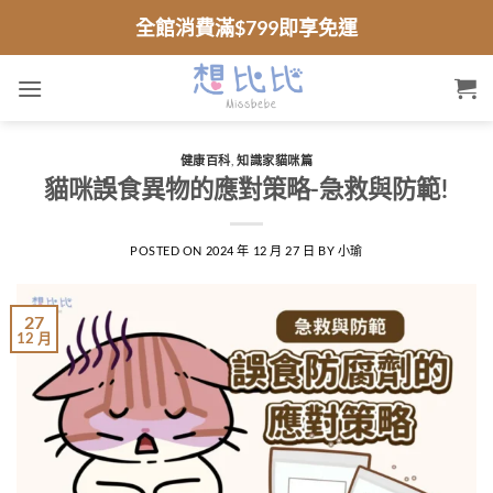
跳
全館消費滿$799即享免運
到
內
容
健康百科
,
知識家貓咪篇
貓咪誤食異物的應對策略-急救與防範!
POSTED ON
2024 年 12 月 27 日
BY
小瑜
27
12 月