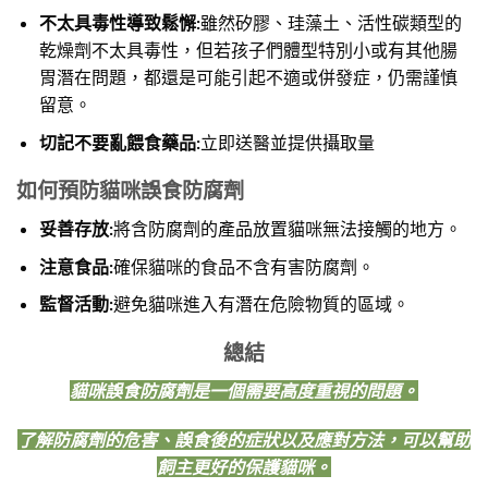
不太具毒性導致鬆懈:
雖然矽膠、珪藻土、活性碳類型的
乾燥劑不太具毒性，但若孩子們體型特別小或有其他腸
胃潛在問題，都還是可能引起不適或併發症，仍需謹慎
留意。
切記不要亂餵食藥品:
立即送醫並提供攝取量
如何預防貓咪誤食防腐劑
妥善存放:
將含防腐劑的產品放置貓咪無法接觸的地方。
注意食品:
確保貓咪的食品不含有害防腐劑。
監督活動:
避免貓咪進入有潛在危險物質的區域。
總結
貓咪誤食防腐劑是一個需要高度重視的問題。
了解防腐劑的危害、誤食後的症狀以及應對方法，可以幫助
飼主更好的保護貓咪。