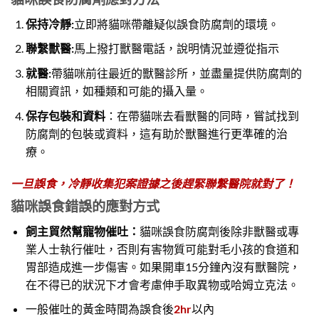
保持冷靜:
立即將貓咪帶離疑似誤食防腐劑的環境。
聯繫獸醫:
馬上撥打獸醫電話，說明情況並遵從指示
就醫:
帶貓咪前往最近的獸醫診所，並盡量提供防腐劑的
相關資訊，如種類和可能的攝入量。
保存包裝和資料
：在帶貓咪去看獸醫的同時，嘗試找到
防腐劑的包裝或資料，這有助於獸醫進行更準確的治
療。
一旦誤食，冷靜收集犯案證據之後趕緊聯繫醫院就對了！
貓咪誤食錯誤的應對方式
飼主貿然幫寵物催吐：
貓咪誤食防腐劑後除非獸醫或專
業人士執行催吐，否則有害物質可能對毛小孩的食道和
胃部造成進一步傷害。如果開車15分鐘內沒有獸醫院，
在不得已的狀況下才會考慮伸手取異物或哈姆立克法。
一般催吐的黃金時間為誤食後
2hr
以內