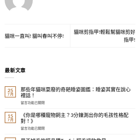
貓咪剪指甲!輕鬆幫貓咪剪好
貓咪一直叫! 貓叫春叫不停!
指甲!
最新文章
那些年貓咪耍廢的奇葩睡姿圖鑑：睡姿其實在說心
25
7 月
裡話！
在
留言功能已關閉
〈那
些
《你是哪種寵物飼主？3分鐘測出你的毛孩性格配
15
年
7 月
對！》
貓
在
留言功能已關閉
咪
〈《你
耍
是
廢