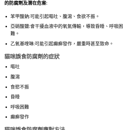
的防腐劑及潛在危害:
苯甲酸鈉:可能引起嘔吐、腹瀉、食欲不振。
亞硝酸鹽:會干擾血液中的氧氣傳輸，導致昏睡、呼吸困
難。
乙氧基喹啉:可能引起癲癬發作，嚴重時甚至致命。
貓咪誤食防腐劑的症狀
嘔吐
腹瀉
食慾不振
昏睡
呼吸困難
癲癬發作
貓咪誤食防腐劑應對方法