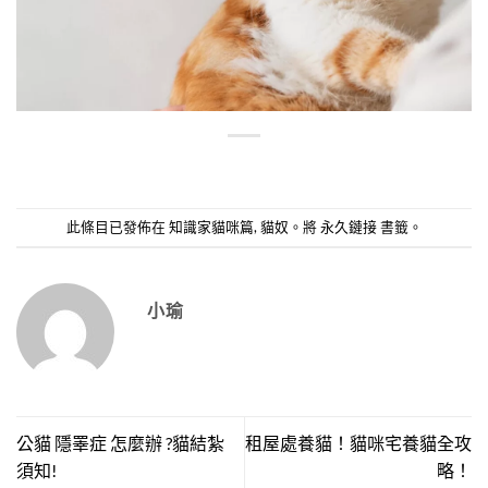
此條目已發佈在
知識家貓咪篇
,
貓奴
。將
永久鏈接
書籤。
小瑜
公貓 隱睪症 怎麼辦 ?貓結紮
租屋處養貓！貓咪宅養貓全攻
須知!
略！