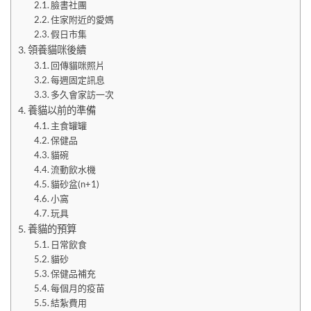
臉書社團
住家附近的愛媽
假日市集
領養貓咪後續
回傳貓咪照片
每週固定訊息
多久會家訪一次
養貓以前的準備
主食罐罐
保健品
貓碗
流動飲水機
貓砂盆(n+1)
小窩
玩具
養貓的預算
日常飲食
貓砂
保健品補充
每個月的疫苗
結紮費用