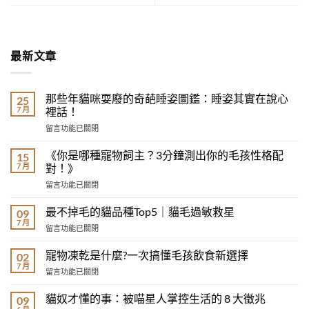
最新文章
那些年貓咪耍廢的奇葩睡姿圖鑑：睡姿其實在說心
25
7 月
裡話！
在
留言功能已關閉
〈那
些
《你是哪種寵物飼主？3分鐘測出你的毛孩性格配
15
年
7 月
對！》
貓
在
留言功能已關閉
咪
〈《你
耍
是
廢
最不掉毛的貓品種Top5｜貓毛過敏救星
09
哪
的
7 月
在
留言功能已關閉
種
奇
〈最
寵
葩
不
寵物凍乾是什麼?一次搞懂毛孩飲食新選擇
物
02
睡
掉
7 月
飼
姿
在
留言功能已關閉
毛
主？
圖
〈寵
的
3
鑑：
物
貓奴才懂的事：被喵星人掌控生活的 8 大徵兆
貓
09
分
睡
凍