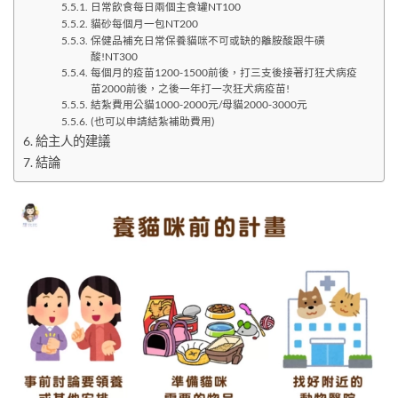
日常飲食每日兩個主食罐NT100
貓砂每個月一包NT200
保健品補充日常保養貓咪不可或缺的離胺酸跟牛磺
酸!NT300
每個月的疫苗1200-1500前後，打三支後接著打狂犬病疫
苗2000前後，之後一年打一次狂犬病疫苗!
結紮費用公貓1000-2000元/母貓2000-3000元
(也可以申請結紮補助費用)
​​給主人的建議
結論