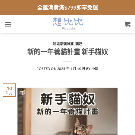
跳
全館消費滿$799即享免運
到
內
容
知識家貓咪篇
,
貓奴
新的一年養貓計畫 新手貓奴
POSTED ON
2025 年 1 月 10 日
BY
小瑜
10
1 月