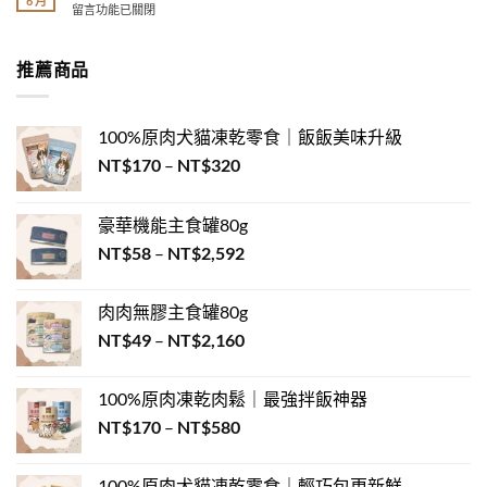
6 月
品
鐘
在
姿
留言功能已關閉
乾
種
測
〈貓
其
是
Top5
出
奴
實
什
｜
你
才
在
推薦商品
麼?
貓
的
懂
說
一
毛
毛
的
心
次
過
孩
事：
裡
搞
敏
100%原肉犬貓凍乾零食｜飯飯美味升級
性
被
話！〉
懂
救
格
喵
中
價
NT$
170
–
NT$
320
毛
星〉
配
星
孩
格
中
對！》〉
人
飲
範
中
掌
食
豪華機能主食罐80g
圍：
控
新
價
生
NT$
58
–
NT$
2,592
NT$170
選
活
格
擇〉
到
的
中
範
NT$320
8
肉肉無膠主食罐80g
圍：
大
價
NT$
49
–
NT$
2,160
NT$58
徵
格
兆〉
到
中
範
NT$2,592
100%原肉凍乾肉鬆｜最強拌飯神器
圍：
價
NT$
170
–
NT$
580
NT$49
格
到
範
NT$2,160
100%原肉犬貓凍乾零食｜輕巧包更新鮮